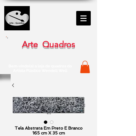
Arte Quadros
Bem-vindo(a) a loja de quadros do
Artista Plástico Wendell Well
Tela Abstrata Em Preto E Branco
165 cm X 35 cm