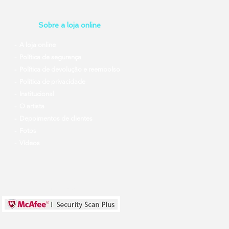
Sobre a loja online
- A loja online
- Política de segurança
- Política de devolução e reembolso
- Política de privacidade
- Institucional
- O artista
- Depoimentos de clientes
- Fotos
- Vídeos
Site Seguro