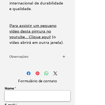
internacional de durabilidade
e qualidade.
Para assistir um pequeno
vídeo desta pintura no
youtube... Clique aqui!
(o
vídeo abrirá em outra janela).
Observações:
O anúncio corresponde à venda
da pintura original em tela SEM
MOLDURA
- A tela será enviada
enrolada e bem embalada. A
Formulário de contato
montagem do quadro com
Nome *
moldura deverá ser
providenciada em uma
molduraria da sua preferência.
E-mail *