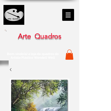
Arte Quadros
Bem-vindo(a) a loja de quadros do
Artista Plástico Wendell Well