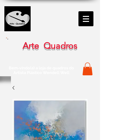
Arte Quadros
Bem-vindo(a) a loja de quadros do
Artista Plástico Wendell Well