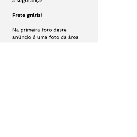
a segurança!
Frete grátis!
Na primeira foto deste
anúncio é uma foto da área
total da pintura, a segunda
foto é uma simulação da
pintura emoldurada e
pendurada em ambiente
decorado, as demais fotos são
de detalhes da obra de arte.
Observações:
O anúncio se trata da venda da
pintura original (
não
acompanha moldura
).
Formulário de contato