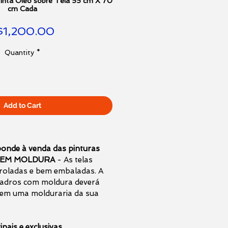
inta Oleo sobre Tela 55 cm X 70
cm Cada
Price
$1,200.00
Quantity
*
Add to Cart
onde à venda das pinturas
a SEM MOLDURA
- As telas
roladas e bem embaladas. A
adros com moldura deverá
 em uma molduraria da sua
inais e exclusivas