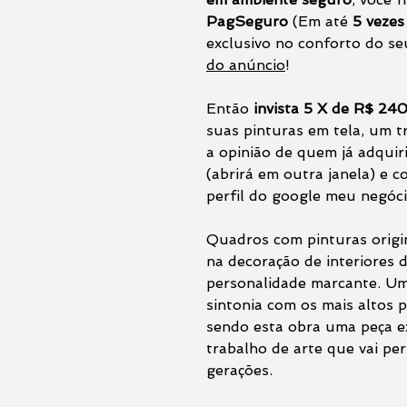
PagSeguro
(Em até
5 vezes
exclusivo no conforto do se
do anúncio
!
Então
invista 5 X de R$ 24
suas pinturas em tela, um t
a opinião de quem já adquir
(abrirá em outra janela) e 
perfil do google meu negóci
Quadros com pinturas origin
na decoração de interiores 
personalidade marcante. Uma
sintonia com os mais altos p
sendo esta obra uma peça e
trabalho de arte que vai pe
gerações.