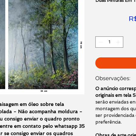
Duas Pinturas Em T
R
Observações:
O anúncio corresp
originais em tel
serão enviadas en
aisagem em óleo sobre tela
montagem dos qu
rolada - Não acompanha moldura -
ser providenciada
u consigo enviar o quadro pronto
preferência.
 entre em contato pelo whatsapp 35
r se consigo enviar os quadros
Obras de arte orig