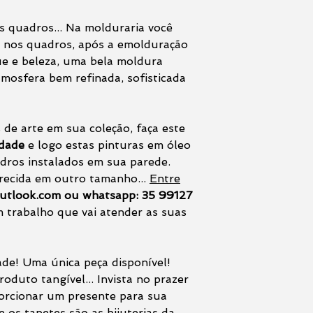
 quadros... Na molduraria você
 nos quadros, após a emolduração
e e beleza, uma bela moldura
mosfera bem refinada, sofisticada
 de arte em sua coleção, faça este
rdade
e logo estas pinturas em óleo
dros instalados em sua parede.
recida em outro tamanho...
Entre
utlook.com ou whatsapp: 35 99127
 trabalho que vai atender as suas
ade! Uma única peça disponível!
oduto tangível... Invista no prazer
porcionar um presente para sua
e os tapetes são as bijuterias da