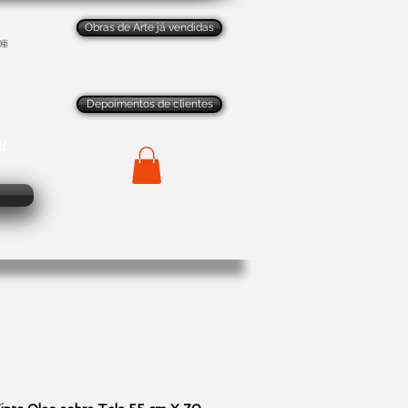
Obras de Arte já vendidas
os
Depoimentos de clientes
ll