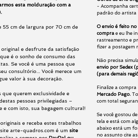
narmos esta molduração com a
- Acompanha certi
.
padrão do artista 
O envio é feito no 
 55 cm de largura por 70 cm de
compra
e eu lhe i
rastreamento e pr
fizer a postagem n
original e desfrute da satisfação
o que é o sonho de consumo das
Não precisa simula
ltas. Se você é uma pessoa que
envio por Sedex (
 seu consultório... Você merece um
(para demais regiõ
ue valor à sua decoração.
Finalize a compra
s que querem exclusividade e
Mercado Pago.
To
destas pessoas privilegiadas –
com total seguran
 e com isto, sua bagagem cultural!
Se você gostou de
tela e está com al
 originais e receba estes trabalhos
abaixo está um fo
 site arte-quadros.com é um
site
no assunto cite as
finaliza a compra por
PayPal ou