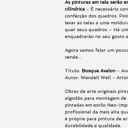
As pinturas em tela serão 
cilíndrica
- É necessário con
confecção dos quadros. Poi
levar as telas a uma moldu
quer seus quadros – Há uma
enquadrarão no seu gosto e 
Agora vamos falar um pouco
venda...
Título:
Bosque Avalon
- Ano
Autor: Wendell Well - Artist
Obras de arte originais pint
algodão para montagem de 2
pintadas em estilo Neo-Impr
profissional da mais alta q
é própria para pintura de a
durabilidade e qualidade.