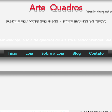
Arte Quadros
Venda de quadr
PARCELE EM 5 VEZES SEM JUROS - FRETE INCLUSO NO PREÇO
em-vindo(a) a loja de quadros do Artista Plástico Wendell We
Início
Loja
Sobre a Loja
Blog
Contato