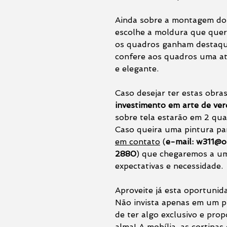
Ainda sobre a montagem dos
escolhe a moldura que quer
os quadros ganham destaqu
confere aos quadros uma at
e elegante.
Caso desejar ter estas obras
investimento em arte de ve
sobre tela estarão em 2 qua
Caso queira uma pintura pa
em contato
(
e-mail: w311@o
2880
) que chegaremos a um
expectativas e necessidade.
Aproveite já esta oportunid
Não invista apenas em um pr
de ter algo exclusivo e pro
alma! A mobília, as cortinas 