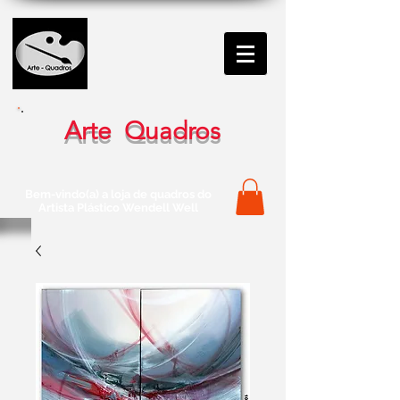
Arte Quadros
Bem-vindo(a) a loja de quadros do
Artista Plástico Wendell Well